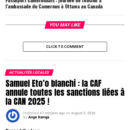
Passeport camerounais : journée de tension à
l’ambassade du Cameroun à Ottawa au Canada
YOU MAY LIKE
CLICK TO COMMENT
ACTUALITÉS LOCALES
Samuel Eto’o blanchi : la CAF
annule toutes les sanctions liées à
la CAN 2025 !
Published
47 minutes ago
on
August 5, 2026
By
Ange Kamga