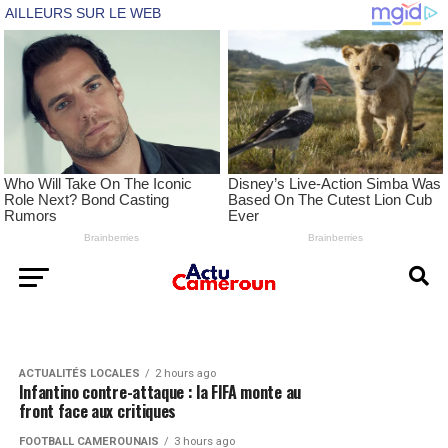
ACTUALITÉS LOCALES
35 minutes ago
Carlos Baleba à Manchester United : le rêve
FOOTBALL CAMEROUNAIS
2 hours ago
Glenna Balema à l’essai à Levante UD : le
intact, mais Brighton ferme la porte
Camerounais joue gros
ACTUALITÉS LOCALES
2 hours ago
Infantino contre-attaque : la FIFA monte au
front face aux critiques
FOOTBALL CAMEROUNAIS
3 hours ago