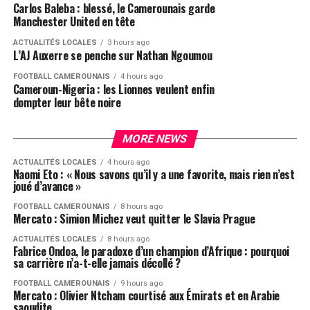
Carlos Baleba : blessé, le Camerounais garde
Manchester United en tête
ACTUALITÉS LOCALES
3 hours ago
L’AJ Auxerre se penche sur Nathan Ngoumou
FOOTBALL CAMEROUNAIS
4 hours ago
Cameroun-Nigeria : les Lionnes veulent enfin
dompter leur bête noire
MORE NEWS
ACTUALITÉS LOCALES
4 hours ago
Naomi Eto : « Nous savons qu’il y a une favorite, mais rien n’est
joué d’avance »
FOOTBALL CAMEROUNAIS
8 hours ago
Mercato : Simion Michez veut quitter le Slavia Prague
ACTUALITÉS LOCALES
8 hours ago
Fabrice Ondoa, le paradoxe d’un champion d’Afrique : pourquoi
sa carrière n’a-t-elle jamais décollé ?
FOOTBALL CAMEROUNAIS
9 hours ago
Mercato : Olivier Ntcham courtisé aux Émirats et en Arabie
saoudite