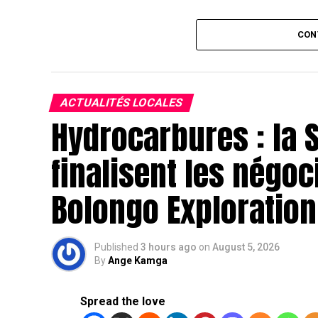
CON
ACTUALITÉS LOCALES
Hydrocarbures : la 
finalisent les négoc
Bolongo Exploration
Published
3 hours ago
on
August 5, 2026
By
Ange Kamga
Spread the love