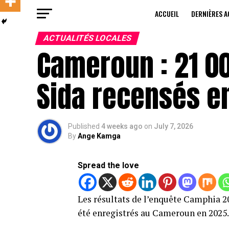
ACCUEIL
DERNIÈRES A
ACTUALITÉS LOCALES
Cameroun : 21 0
Sida recensés e
Published
4 weeks ago
on
July 7, 2026
By
Ange Kamga
Spread the love
Les résultats de l’enquête Camphia 2
été enregistrés au Cameroun en 2025. 