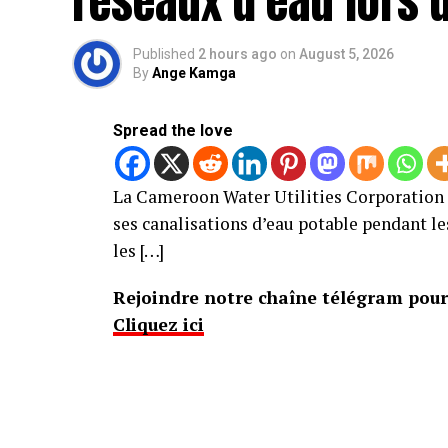
réseaux d’eau lors d
Published
2 hours ago
on
August 5, 2026
By
Ange Kamga
Spread the love
La Cameroon Water Utilities Corporation (
ses canalisations d’eau potable pendant le
les […]
Rejoindre notre chaîne télégram pour 
Cliquez ici