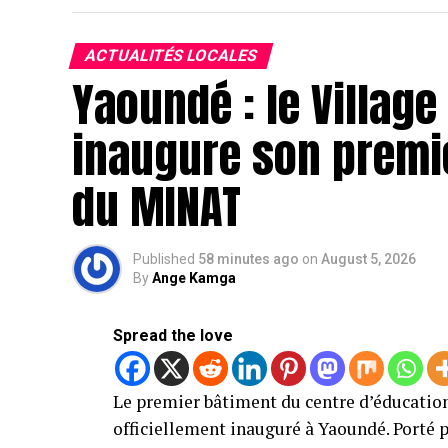
ACTUALITÉS LOCALES
Yaoundé : le Villag
inaugure son premie
du MINAT
Published
58 minutes ago
on
August 5, 2026
By
Ange Kamga
Spread the love
Le premier bâtiment du centre d’éducation
officiellement inauguré à Yaoundé. Porté p