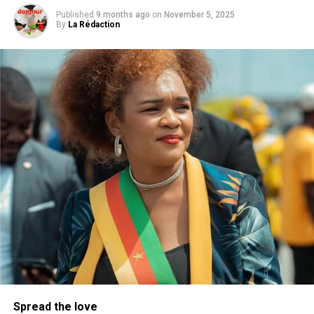
Published
9 months ago
on
November 5, 2025
By
La Rédaction
Spread the love