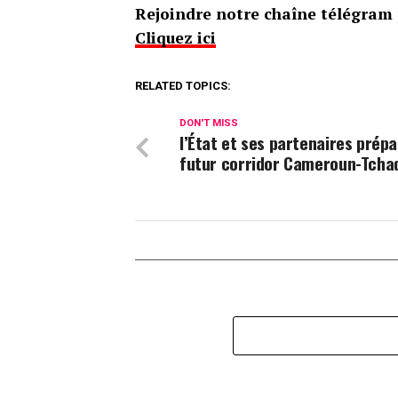
Rejoindre notre chaîne télégram p
Cliquez ici
RELATED TOPICS:
DON'T MISS
l’État et ses partenaires prépa
futur corridor Cameroun-Tcha