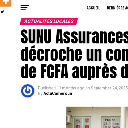
ACCUEIL
DERNIÈRES A
ACTUALITÉS LOCALES
SUNU Assurance
décroche un cont
de FCFA auprès 
Published
11 months ago
on
September 24, 2025
By
ActuCameroun