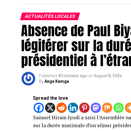
ACTUALITÉS LOCALES
Absence de Paul Biya
légiférer sur la dur
présidentiel à l’étr
Published
40 minutes ago
on
August 8, 2026
By
Ange Kamga
Spread the love
Samuel Hiram Iyodi a saisi l’Assemblée na
sur la durée maximale d’un séjour préside