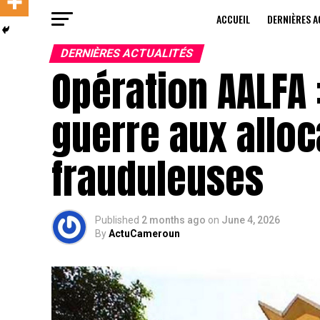
ACCUEIL
DERNIÈRES A
DERNIÈRES ACTUALITÉS
Opération AALFA :
guerre aux alloc
frauduleuses
Published
2 months ago
on
June 4, 2026
By
ActuCameroun