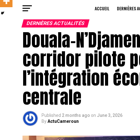
ACCUEIL
DERNIÈRES A
DERNIÈRES ACTUALITÉS
Douala–N’Djamena
corridor pilote 
l’intégration éc
centrale
Published
2 months ago
on
June 3, 2026
By
ActuCameroun