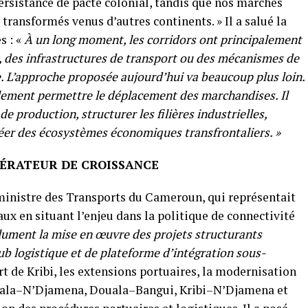
persistance de pacte colonial, tandis que nos marchés
ransformés venus d’autres continents. » Il a salué la
 : «
À un long moment, les corridors ont principalement
, des infrastructures de transport ou des mécanismes de
e. L’approche proposée aujourd’hui va beaucoup plus loin.
lement permettre le déplacement des marchandises. Il
e production, structurer les filières industrielles,
créer des écosystèmes économiques transfrontaliers. »
ÉRATEUR DE CROISSANCE
ministre des Transports du Cameroun, qui représentait
aux en situant l’enjeu dans la politique de connectivité
ument la mise en œuvre des projets structurants
ub logistique et de plateforme d’intégration sous-
port de Kribi, les extensions portuaires, la modernisation
uala–N’Djamena, Douala–Bangui, Kribi–N’Djamena et