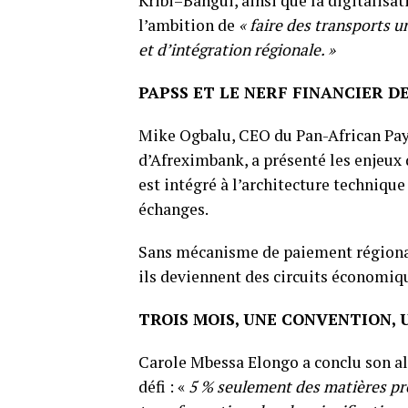
Kribi–Bangui, ainsi que la digitalisat
l’ambition de
« faire des transports u
et d’intégration régionale. »
PAPSS ET LE NERF FINANCIER D
Mike Ogbalu, CEO du Pan-African Pay
d’Afreximbank, a présenté les enjeux d
est intégré à l’architecture techniqu
échanges.
Sans mécanisme de paiement régional 
ils deviennent des circuits économiq
TROIS MOIS, UNE CONVENTION,
Carole Mbessa Elongo a conclu son al
défi : «
5 % seulement des matières pre