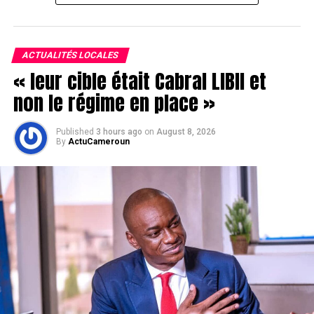
ACTUALITÉS LOCALES
« leur cible était Cabral LIBII et
non le régime en place »
Published
3 hours ago
on
August 8, 2026
By
ActuCameroun