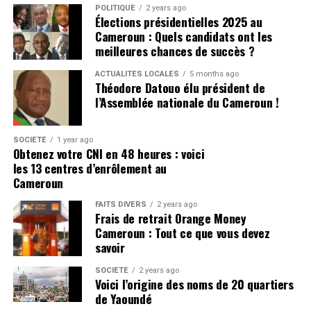
LIBII et non le régime en place. Il faut tout simplement
POLITIQUE
2 years ago
assumer leur mission jusqu’à la fin. Néanmoins,
Élections présidentielles 2025 au
Cameroun : Quels candidats ont les
l’histoire retiendra tout
», peut-on lire dans sa sortie.
meilleures chances de succès ?
CLIQUEZ ICI POUR LIRE L’ARTICLE ORIGINAL SUR
ACTUALITÉS LOCALES
5 months ago
camerounactuel.com
Théodore Datouo élu président de
l’Assemblée nationale du Cameroun !
SOCIÉTÉ
1 year ago
Obtenez votre CNI en 48 heures : voici
les 13 centres d’enrôlement au
Cameroun
FAITS DIVERS
2 years ago
Frais de retrait Orange Money
Cameroun : Tout ce que vous devez
savoir
SOCIÉTÉ
2 years ago
Voici l’origine des noms de 20 quartiers
de Yaoundé