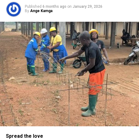
Published
6 months ago
on
January 29, 2026
By
Ange Kamga
Spread the love