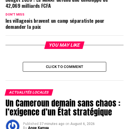
42,069 milliards FCFA
DON'T MISS
les villageois bravent un camp séparatiste pour
demander la paix
YOU MAY LIKE
CLICK TO COMMENT
ACTUALITÉS LOCALES
Un Cameroun demain sans chaos :
l’exigence d’un État stratégique
Published
37 minutes ago
on
August 6, 2026
By
Ange Kamga