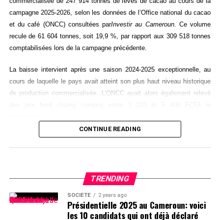
commercialisée de 247 914 tonnes de fèves de cacao au cours de la
campagne 2025-2026, selon les données de l’Office national du cacao
et du café (ONCC) consultées par
Investir au Cameroun
. Ce volume
recule de 61 604 tonnes, soit 19,9 %, par rapport aux 309 518 tonnes
comptabilisées lors de la campagne précédente.
La baisse intervient après une saison 2024-2025 exceptionnelle, au
cours de laquelle le pays avait atteint son plus haut niveau historique
de production commercialisée. L’ONCC avait alors également relevé
des prix bord champ compris entre 3 210 et 5 400 FCFA le
kilogramme.
CONTINUE READING
La notion de production commercialisée désigne les volumes
enregistrés dans les circuits officiels de commercialisation. Elle ne
correspond donc pas nécessairement à l’intégralité des fèves
récoltées dans les plantations, en raison notamment des stocks, des
TRENDING
décalages de vente ou d’éventuels flux échappant aux circuits suivis
SOCIÉTÉ
2 years ago
par le régulateur.
Présidentielle 2025 au Cameroun: voici
les 10 candidats qui ont déjà déclaré
Le plus faible volume en cinq campagnes