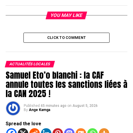
YOU MAY LIKE
CLICK TO COMMENT
ACTUALITÉS LOCALES
Samuel Eto’o blanchi : la CAF
annule toutes les sanctions liées à
la CAN 2025 !
Published
45 minutes ago
on
August 5, 2026
By
Ange Kamga
Spread the love