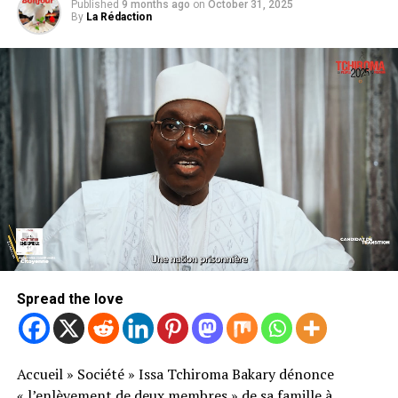
Published
9 months ago
on
October 31, 2025
By
La Rédaction
Spread the love
Accueil
»
Société
»
Issa Tchiroma Bakary dénonce
« l’enlèvement de deux membres » de sa famille à