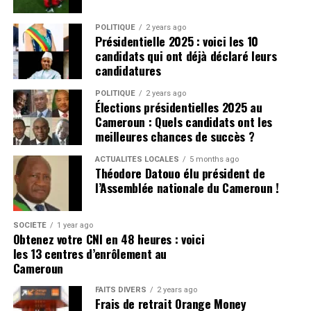
POLITIQUE
2 years ago
Présidentielle 2025 : voici les 10
candidats qui ont déjà déclaré leurs
candidatures
POLITIQUE
2 years ago
Élections présidentielles 2025 au
Cameroun : Quels candidats ont les
meilleures chances de succès ?
ACTUALITÉS LOCALES
5 months ago
Théodore Datouo élu président de
l’Assemblée nationale du Cameroun !
SOCIÉTÉ
1 year ago
Obtenez votre CNI en 48 heures : voici
les 13 centres d’enrôlement au
Cameroun
FAITS DIVERS
2 years ago
Frais de retrait Orange Money