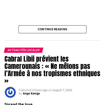
CONTINUE READING
ACTUALITÉS LOCALES
Cabral Libii prévient les
Camerounais : « Ne mêlons pas
l’Armée à nos tropismes ethniques
»
Published
2 hours ago
on
August 7, 2026
By
Ange Kamga
Spread the love