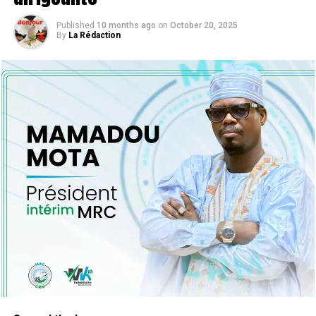
Published
10 months ago
on
October 20, 2025
By
La Rédaction