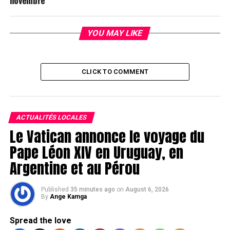
novembre
YOU MAY LIKE
CLICK TO COMMENT
ACTUALITÉS LOCALES
Le Vatican annonce le voyage du
Pape Léon XIV en Uruguay, en
Argentine et au Pérou
Published
35 minutes ago
on
August 6, 2026
By
Ange Kamga
Spread the love