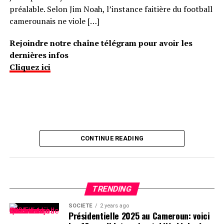
préalable. Selon Jim Noah, l’instance faitière du football
Après Nkoetye ces retrouvailles chaleureuses et
camerounais ne viole […]
fraternelles se donnent rendez-vous à Ngalane en 2027
pour la 7e édition
Rejoindre notre chaîne télégram pour avoir les
dernières infos
CLIQUEZ ICI POUR LIRE L’ARTICLE ORIGINAL SUR
Cliquez ici
camerounactuel.com
CONTINUE READING
TRENDING
SOCIÉTÉ
2 years ago
Présidentielle 2025 au Cameroun: voici