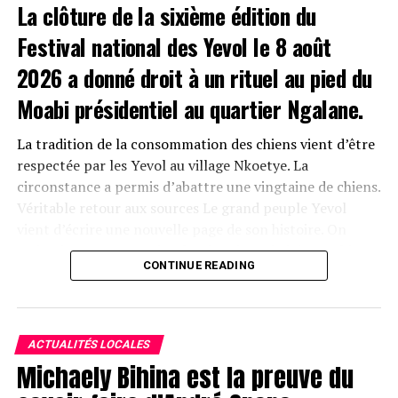
La clôture de la sixième édition du
Festival national des Yevol le 8 août
2026 a donné droit à un rituel au pied du
Moabi présidentiel au quartier Ngalane.
La tradition de la consommation des chiens vient d’être
respectée par les Yevol au village Nkoetye. La
circonstance a permis d’abattre une vingtaine de chiens.
Véritable retour aux sources Le grand peuple Yevol
vient d’écrire une nouvelle page de son histoire. On
retiendra surtout ce rituel exécuté au pied du Moabi
CONTINUE READING
présidentiel pour réaffirmer et consolider les liens
indéfectibles entre le Président de la République, Son
Excellence Paul Biya, et les Yevol.
ACTUALITÉS LOCALES
Pour Roger Ongoto Ondoua, fils Yevol, « effectivement
Michaely Bihina est la preuve du
c’est un nouveau cap que les Yevol viennent de franchir.
Nous avons rendu un vibrant hommage au président de