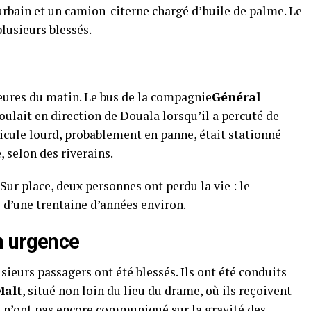
urbain et un camion-citerne chargé d’huile de palme. Le
plusieurs blessés.
heures du matin. Le bus de la compagnie
Général
roulait en direction de Douala lorsqu’il a percuté de
icule lourd, probablement en panne, était stationné
, selon des riverains.
Sur place, deux personnes ont perdu la vie : le
d’une trentaine d’années environ.
n urgence
sieurs passagers ont été blessés. Ils ont été conduits
Malt
, situé non loin du lieu du drame, où ils reçoivent
 n’ont pas encore communiqué sur la gravité des