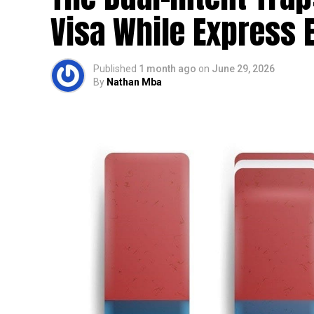
Visa While Express E
Published
1 month ago
on
June 29, 2026
By
Nathan Mba