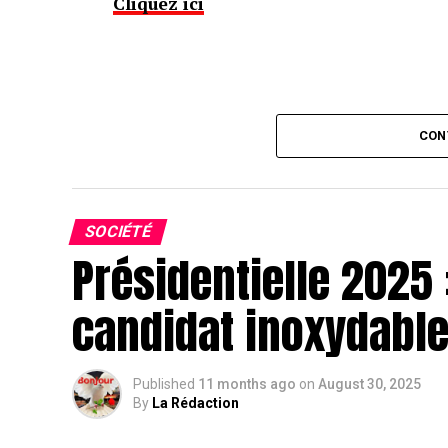
Cliquez ici
CON
SOCIÉTÉ
Présidentielle 2025 
candidat inoxydabl
Published
11 months ago
on
August 30, 2025
By
La Rédaction