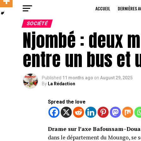
ACCUEIL
DERNIÈRES A
SOCIÉTÉ
Njombé : deux m
entre un bus et 
Published
11 months ago
on
August 29, 2025
By
La Rédaction
Spread the love
Drame sur l’axe Bafoussam–Doua
dans le département du Moungo, se so