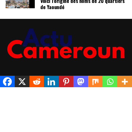
Voici l’origine des noms de 20 quartiers
de Yaoundé
NOTICE LÉGALE
A PROPOS DE NOUS
POLITIQUE DE CONFIDENTIALITÉ
NOUS CONTACTER
Copyright © 2017 actucameroun.info
Rejoindre notre groupe télégram pour avoir les dernières
infos
Cliquez ici