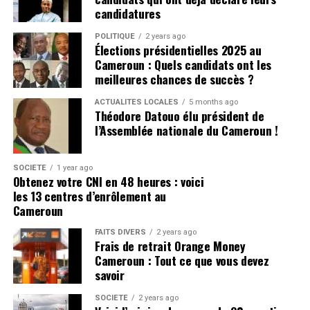
candidatures
Trois années de coopération
Dans une atmosphère parfois festive, parfois solennelle,
POLITIQUE
2 years ago
renforcée
le RDPC a affiché sa détermination.
Paul Biya, candidat
Élections présidentielles 2025 au
annoncé pour un nouveau mandat, reste plus que
Cameroun : Quels candidats ont les
jamais la figure tutélaire autour de laquelle
Nommé en 2022, Thierry Marchand aura accompagné
meilleures chances de succès ?
s’organise toute la stratégie du Moungo.
plusieurs chantiers stratégiques de la relation franco-
ACTUALITÉS LOCALES
5 months ago
camerounaise, notamment sur les plans économique,
Théodore Datouo élu président de
CLIQUEZ ici pour lire tout l’article sur
culturel et sécuritaire. Son départ marque la fin d’une
l’Assemblée nationale du Cameroun !
infocameroun.com
étape importante, mais les deux capitales entendent
maintenir le cap d’un partenariat solide.
Rejoindre notre chaîne télégram pour avoir les
SOCIÉTÉ
1 year ago
Obtenez votre CNI en 48 heures : voici
dernières infos
CLIQUEZ ici pour lire tout l’article sur
les 13 centres d’enrôlement au
Cliquez ici
infocameroun.com
Cameroun
FAITS DIVERS
2 years ago
Rejoindre notre chaîne télégram pour avoir les
Frais de retrait Orange Money
dernières infos
Cameroun : Tout ce que vous devez
Cliquez ici
savoir
SOCIÉTÉ
2 years ago