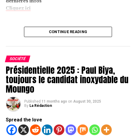
dernières infos
Cliquez ici
CONTINUE READING
SOCIÉTÉ
Présidentielle 2025 : Paul Biya,
toujours le candidat inoxydable du
Moungo
Published
11 months ago
on
August 30, 2025
By
La Rédaction
Spread the love