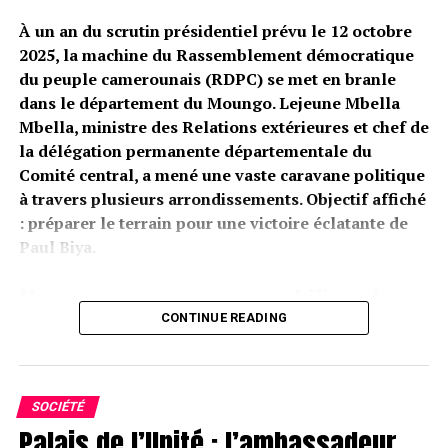
À un an du scrutin présidentiel prévu le 12 octobre
2025, la machine du Rassemblement démocratique
du peuple camerounais (RDPC) se met en branle
dans le département du Moungo. Lejeune Mbella
Mbella, ministre des Relations extérieures et chef de
la délégation permanente départementale du
Comité central, a mené une vaste caravane politique
à travers plusieurs arrondissements. Objectif affiché
: préparer le terrain pour une victoire éclatante de
Paul Biya.
Une caravane pour remobiliser la
CONTINUE READING
base du RDPC
Melong, Baré-Bakem, Nkongsamba I, II et III… La
tournée de Lejeune Mbella Mbella s’est poursuivie ce
SOCIÉTÉ
week-end dans les grandes localités du Moungo.
Palais de l’Unité : l’ambassadeur