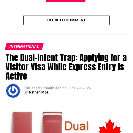
CLICK TO COMMENT
INTERNATIONAL
The Dual-Intent Trap: Applying for a
Visitor Visa While Express Entry Is
Active
Published
1 month ago
on
June 29, 2026
By
Nathan Mba