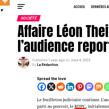
ACCUEIL
DERNIÈRES A
SOCIÉTÉ
Affaire Léon Thei
l’audience repor
Published
1 year ago
on
June 4, 2025
By
La Rédaction
Spread the love
Le feuilleton judiciaire continue. L’
parti au pouvoir, le
RDPC
, initialeme