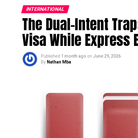
INTERNATIONAL
The Dual-Intent Trap
Visa While Express E
Published
1 month ago
on
June 29, 2026
By
Nathan Mba