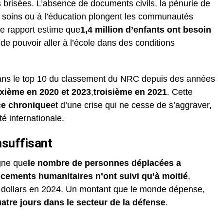
s brisées. L’absence de documents civils, la pénurie de
ux soins ou à l’éducation plongent les communautés
Le rapport estime que
1,4 million d’enfants ont besoin
 de pouvoir aller à l’école dans des conditions
ans le top 10 du classement du NRC depuis des années
xième en 2020 et 2023
,
troisième en 2021
. Cette
ce chronique
et d’une crise qui ne cesse de s’aggraver,
é internationale.
nsuffisant
igne que
le nombre de personnes déplacées a
ncements humanitaires n’ont suivi qu’à moitié
,
de dollars en 2024. Un montant que le monde dépense,
uatre jours dans le secteur de la défense
.