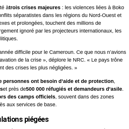
té à
trois crises majeures
: les violences liées à Boko
nflits séparatistes dans les régions du Nord-Ouest et
xes et prolongées, touchent des millions de
rgement ignoré par les projecteurs internationaux, les
litiques.
année difficile pour le Cameroun. Ce que nous n’avions
ravation de la crise », déplore le NRC. « Le pays trône
t des crises les plus négligées. »
de personnes ont besoin d’aide et de protection
,
es
et près de
500 000 réfugiés et demandeurs d’asile
.
ors des camps officiels
, souvent dans des zones
ccès aux services de base.
lations piégées