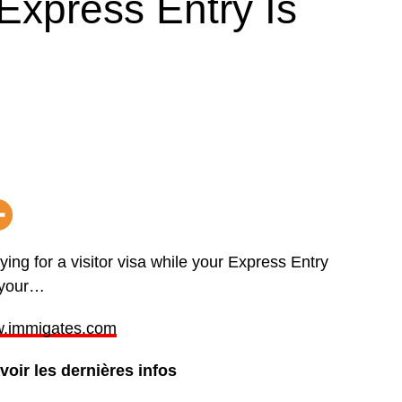
 Express Entry Is
ing for a visitor visa while your Express Entry
n your…
www.immigates.com
oir les dernières infos