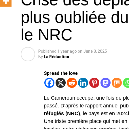
plus oubliée d
le NRC
Published
1 year ago
on
June 3, 2025
By
La Rédaction
Spread the love
Le Cameroun occupe, une fois de plus
passé. D’après le rapport annuel publ
réfugiés (NRC)
, le pays est en 2024
Une triste première place qui met en 