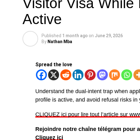
Visitor Visa While
Active
Published
1 month ago
on
June 29, 2026
By
Nathan Mba
Spread the love
Understand the dual-intent trap when apply
profile is active, and avoid refusal risks i
CLIQUEZ ici pour lire tout l’article sur 
Rejoindre notre chaîne télégram pour av
Cliquez ici