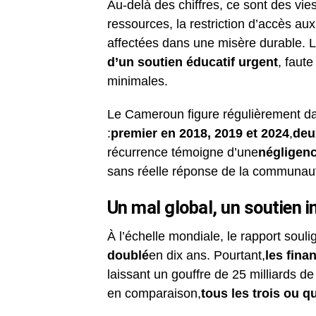
Au-delà des chiffres, ce sont des vie
ressources, la restriction d’accès a
affectées dans une misère durable. 
d’un soutien éducatif urgent
, faute
minimales.
Le Cameroun figure régulièrement d
:
premier en 2018, 2019 et 2024
,
deu
récurrence témoigne d’une
négligen
sans réelle réponse de la communaut
Un mal global, un soutien i
À l’échelle mondiale, le rapport soul
doublé
en dix ans. Pourtant,
les fina
laissant un gouffre de 25 milliards 
en comparaison,
tous les trois ou q