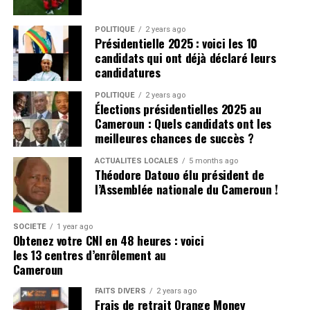
raté la place de la Ligue des champions pour la saison
Portuguse.
prochaine.
Pour avoir les dernières infos
POLITIQUE
2 years ago
Présidentielle 2025 : voici les 10
Cliquez ici
Plus de nouvelles de Manchester
candidats qui ont déjà déclaré leurs
candidatures
United:
POLITIQUE
2 years ago
Élections présidentielles 2025 au
United doit naviguer avec soin leurs finances, après
Cameroun : Quels candidats ont les
avoir déjà dépensé un montant important pour le
meilleures chances de succès ?
service d’attaque. Ils ont d’autres postes qui ont besoin
ACTUALITÉS LOCALES
5 months ago
de recrutement, sinon l’équipe pourrait lutter contre
Théodore Datouo élu président de
l’équilibre de l’équipe.
l’Assemblée nationale du Cameroun !
CLIQUEZ ICI POUR LIRE L’ARTICLE ORIGINAL SUR
SOCIÉTÉ
1 year ago
manchesterunited365.com
Obtenez votre CNI en 48 heures : voici
les 13 centres d’enrôlement au
Pour avoir les dernières infos
Cameroun
Cliquez ici
FAITS DIVERS
2 years ago
Frais de retrait Orange Money