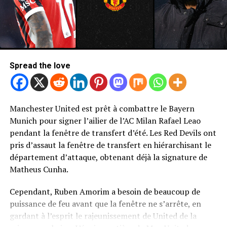
Spread the love
Manchester United est prêt à combattre le Bayern
Photo de Mark Leech / Offside / Offside via Getty Images
Munich pour signer l’ailier de l’AC Milan Rafael Leao
Newcastle United Retour de Bryan
pendant la fenêtre de transfert d’été. Les Red Devils ont
pris d’assaut la fenêtre de transfert en hiérarchisant le
Mbeumo
département d’attaque, obtenant déjà la signature de
Matheus Cunha.
Sans surprise, United n’a pas été le seul à cibler une
décision de signer MBEUMO.
Cependant, Ruben Amorim a besoin de beaucoup de
puissance de feu avant que la fenêtre ne s’arrête, en
Le rapport télégraphique selon lequel Newcastle United
gardant à l’esprit le rajeunissement de United de la
avait fait de MBEUMO sa cible les plus attaquantes pour