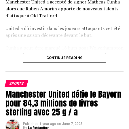
Manchester United a accepté de signer Matheus Cunha
alors que Ruben Amorim apporte de nouveaux talents
d’attaque à Old Trafford.
United a dû investir dans les joueurs attaquants cet été
après une saison décevante devant le but.
Cunha a peut-être marqué 16 buts pour Wolverhampton
Wanderers la saison dernière, mais lui seul ne résoudra
CONTINUE READING
pas les problèmes d’attaque de United.
La première offre de United pour Bryan Mbeumo a
échoué, mais l’attaquant de Brentford reste une cible
SPORTS
clé pour Amorim.
Manchester United défie le Bayern
pour 84,3 millions de livres
MBEUMO a accumulé 20 buts en Premier League pour
Brentford la saison dernière et semble être la prochaine
sterling avec 25 g / a
priorité de transfert de United.
Published
1 year ago
on
June 7, 2025
By
La Rédaction