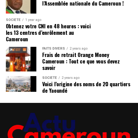
l’équilibre de l’équipe.
l’Assemblée nationale du Cameroun !
CLIQUEZ ICI POUR LIRE L’ARTICLE ORIGINAL SUR
SOCIÉTÉ
1 year ago
manchesterunited365.com
Obtenez votre CNI en 48 heures : voici
les 13 centres d’enrôlement au
Pour avoir les dernières infos
Cameroun
Cliquez ici
FAITS DIVERS
2 years ago
Frais de retrait Orange Money
Cameroun : Tout ce que vous devez
Photo de MB Media / Getty Images
savoir
Matthijs de Ligt partage ce qu’il
SOCIÉTÉ
2 years ago
Voici l’origine des noms de 20 quartiers
pense de Ruben Amorim
de Yaoundé
De Ligt a eu une première saison solide à United, mais les
blessures ont finalement joué un grand rôle alors que
Harry Maguire a mis fin à la saison devant lui dans
l’ordre hiérarchique.