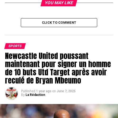
YOU MAY LIKE
CLICK TO COMMENT
SPORTS
Newcastle United poussant
maintenant pour signer un homme
de 10 buts Utd Target après avoir
reculé de Bryan Mbeumo
Published
1 year ago
on
June 7, 2025
By
La Rédaction