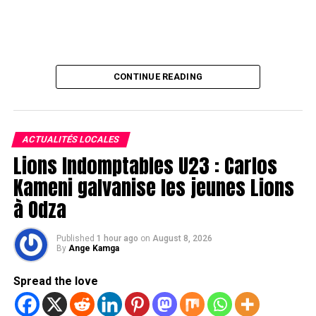
CONTINUE READING
ACTUALITÉS LOCALES
Lions Indomptables U23 : Carlos
Kameni galvanise les jeunes Lions
à Odza
Published
1 hour ago
on
August 8, 2026
By
Ange Kamga
Spread the love