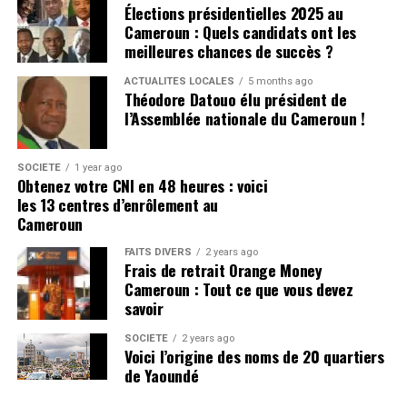
Certains internautes demandent que toute la lumière
Élections présidentielles 2025 au
Cameroun : Quels candidats ont les
soit faite sur l’origine des fonds et leur destination.
meilleures chances de succès ?
D’autres appellent simplement à attendre les éléments
d’une éventuelle enquête avant de tirer des conclusions.
ACTUALITÉS LOCALES
5 months ago
Théodore Datouo élu président de
Ce débat n’est pas anodin. Lorsqu’une affaire implique
l’Assemblée nationale du Cameroun !
plusieurs dizaines de millions de FCFA, les accusations
publiques peuvent rapidement prendre une ampleur
SOCIÉTÉ
1 year ago
considérable.
Obtenez votre CNI en 48 heures : voici
les 13 centres d’enrôlement au
Que va-t-il se passer maintenant ?
Cameroun
FAITS DIVERS
2 years ago
La suite de cette affaire dépendra surtout des
Frais de retrait Orange Money
démarches engagées par les personnes qui affirment
Cameroun : Tout ce que vous devez
savoir
avoir perdu leur argent. Si des plaintes ont été déposées
ou le sont prochainement, les enquêteurs pourront
SOCIÉTÉ
2 years ago
chercher à déterminer précisément combien de
Voici l’origine des noms de 20 quartiers
de Yaoundé
personnes sont concernées, quelles sommes ont été
versées et dans quelles circonstances.