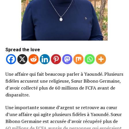
Que s’est-il réellement passé à
l’église ?
C’est probablement la question que beaucoup se posent.
Le titre de l’affaire évoque une grossesse survenue « à
Spread the love
l’église », mais les informations disponibles ne
permettent pas de déterminer précisément ce que cette
formulation signifie. S’agit-il d’une grossesse annoncée
après une cérémonie religieuse ? D’un témoignage lié à
Une affaire qui fait beaucoup parler à Yaoundé. Plusieurs
une prière ? Ou d’une histoire racontée de manière
fidèles accusent une religieuse, Sœur Bibono Germaine,
volontairement sensationnelle sur les réseaux sociaux ?
d’avoir collecté plus de 60 millions de FCFA avant de
disparaître.
Pour l’instant, difficile d’aller plus loin.
Une importante somme d’argent se retrouve au cœur
La publication à l’origine de la polémique se contente
d’une affaire qui agite plusieurs fidèles à Yaoundé. Sœur
essentiellement de rapporter le témoignage de la jeune
Bibono Germaine est accusée d’avoir récupéré plus de
femme. Les détails permettant de vérifier les faits
60 millions de FCFA auprès de personnes qui espéraient