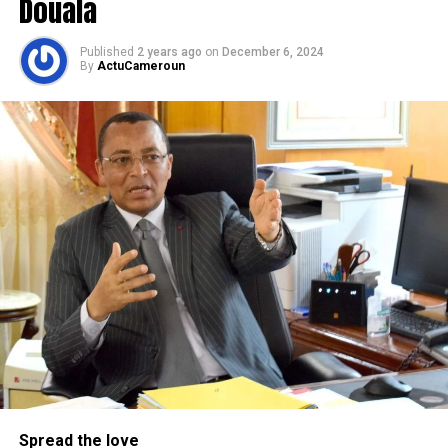
Douala
Published
2 years ago
on
December 6, 2024
By
ActuCameroun
Spread the love