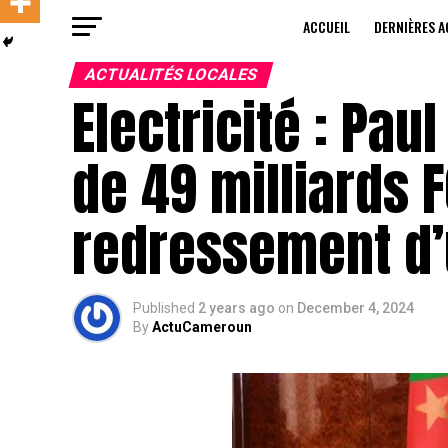
ACCUEIL
DERNIÈRES A
ACTUALITÉS LOCALES
Electricité : Pau
de 49 milliards 
redressement d
Published
2 years ago
on
December 4, 2024
By
ActuCameroun