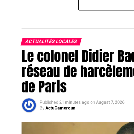
ACTUALITÉS LOCALES
Le colonel Didier B
réseau de harcèlemen
de Paris
Published
21 minutes ago
on
August 7, 2026
By
ActuCameroun