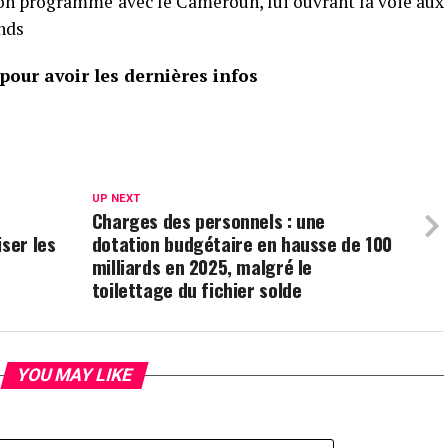
on programme avec le Cameroun, lui ouvrant la voie aux
nds
our avoir les dernières infos
UP NEXT
Charges des personnels : une
ser les
dotation budgétaire en hausse de 100
milliards en 2025, malgré le
toilettage du fichier solde
YOU MAY LIKE