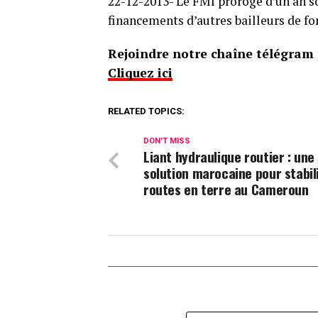
22-12-2013- Le FMI proroge d’un an s
financements d’autres bailleurs de fo
Rejoindre notre chaîne télégram p
Cliquez ici
RELATED TOPICS:
DON'T MISS
Liant hydraulique routier : une
solution marocaine pour stabili
routes en terre au Cameroun