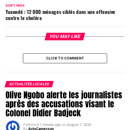
DON'T MISS
Yaoundé : 12 000 ménages ciblés dans une offensive
contre le choléra
YOU MAY LIKE
CLICK TO COMMENT
ACTUALITÉS LOCALES
Olive Ngobo alerte les journalistes
après des accusations visant le
Colonel Didier Badjeck
Published
1 minute ago
on
August 7, 2026
By
ActuCameroun