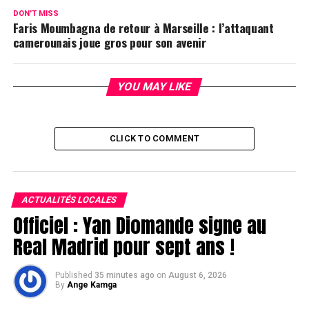
DON'T MISS
Faris Moumbagna de retour à Marseille : l’attaquant
camerounais joue gros pour son avenir
YOU MAY LIKE
CLICK TO COMMENT
ACTUALITÉS LOCALES
Officiel : Yan Diomande signe au
Real Madrid pour sept ans !
Published
35 minutes ago
on
August 6, 2026
By
Ange Kamga