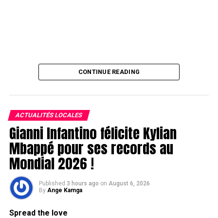
CONTINUE READING
ACTUALITÉS LOCALES
Gianni Infantino félicite Kylian
Mbappé pour ses records au
Mondial 2026 !
Published
3 hours ago
on
August 6, 2026
By
Ange Kamga
Spread the love