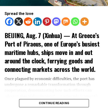
Spread the love
BEIJING, Aug. 7 (Xinhua) — At Greece’s
Port of Piraeus, one of Europe’s busiest
maritime hubs, ships move in and out
around the clock, ferrying goods and
connecting markets across the world.
Once plagued by economic difficulties, the port has
undergone a remarkable transformation through
cooperation, demonstrating how such efforts can
advance shared development — a principle frequently
highlighted by Chinese President Xi Jinping in his
CONTINUE READING
diplomatic vision and engagements.