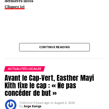
dernières infos
Cliquez ici
CONTINUE READING
ACTUALITÉS LOCALES
Avant le Cap-Vert, Easther Mayi
Kith fixe le cap : « Ne pas
concéder de but »
Published
3 hours ago
on
August 6, 2026
By
Ange Kamga