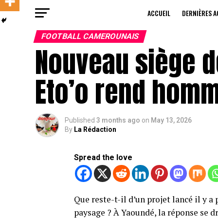
ACCUEIL
DERNIÈRES A
FOOTBALL CAMEROUNAIS
Nouveau siège de
Eto’o rend hom
Published
3 months ago
on
May 13, 2026
By
La Rédaction
Spread the love
Que reste-t-il d’un projet lancé il y 
paysage ? À Yaoundé, la réponse se d