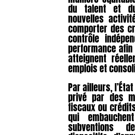
du talent et du
nouvelles activi
comporter des cri
contrôle indépe
performance afin
atteignent réell
emplois et consol
Par ailleurs, l’Ét
privé par des m
fiscaux ou crédit
qui embauchen
subventions d