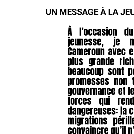
UN MESSAGE À LA JE
À l’occasion d
jeunesse, je 
Cameroun avec es
plus grande ric
beaucoup sont p
promesses non t
gouvernance et l
forces qui rend
dangereuses: la co
migrations péril
convaincre qu’il n