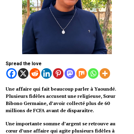
certitude les circonstances de cette grossesse. Aucun
compte rendu médical indépendant n’est présenté
dans les sources consultées.
Que s’est-il réellement passé à
l’église ?
C’est probablement la question que beaucoup se
Spread the love
posent.
Le titre de l’affaire évoque une grossesse survenue «
à l’église », mais les informations disponibles ne
Une affaire qui fait beaucoup parler à Yaoundé.
permettent pas de déterminer précisément ce que
Plusieurs fidèles accusent une religieuse, Sœur
cette formulation signifie. S’agit-il d’une grossesse
Bibono Germaine, d’avoir collecté plus de 60
annoncée après une cérémonie religieuse ? D’un
millions de FCFA avant de disparaître.
témoignage lié à une prière ? Ou d’une histoire
racontée de manière volontairement sensationnelle
Une importante somme d’argent se retrouve au
sur les réseaux sociaux ?
cœur d’une affaire qui agite plusieurs fidèles à