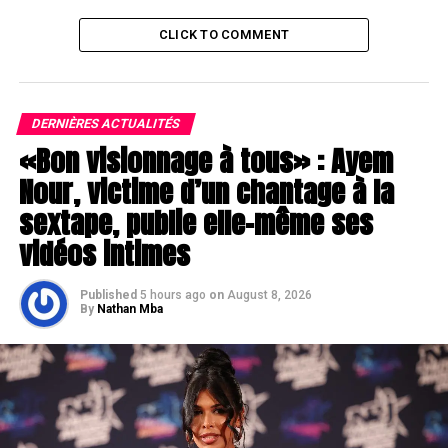
CLICK TO COMMENT
DERNIÈRES ACTUALITÉS
«Bon visionnage à tous» : Ayem
Nour, victime d’un chantage à la
sextape, publie elle-même ses
vidéos intimes
Published
5 hours ago
on
August 8, 2026
By
Nathan Mba