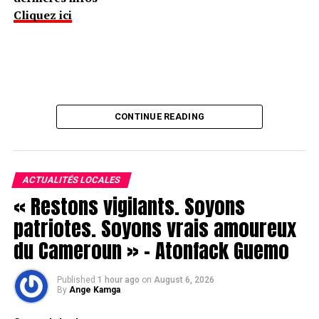
Cliquez ici
CONTINUE READING
ACTUALITÉS LOCALES
« Restons vigilants. Soyons
patriotes. Soyons vrais amoureux
du Cameroun » – Atonfack Guemo
Published
1 hour ago
on
August 6, 2026
By
Ange Kamga