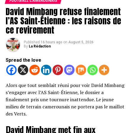
FOOTBALL CAMEROUNAIS
annulées.
contrat de deux saisons avec le club allemand. Les
David Mimbang refuse finalement
discussions entre les différentes parties ont abouti à un
l’AS Saint-Étienne : les raisons de
accord, ouvrant la voie à une officialisation très
ce revirement
prochaine.
Pour Schalke 04, cette arrivée représenterait un renfort
Published
16 hours ago
on
August 5, 2026
de poids au milieu de terrain. Le club, qui nourrit de
By
La Rédaction
grandes ambitions cette saison, mise sur l’expérience
Spread the love
d’un joueur déjà habitué au très haut niveau en
Bundesliga.
Un nouveau défi pour l’international
Alors que tout semblait réuni pour voir David Mimbang
s’engager avec l’AS Saint-Étienne, le dossier a
camerounais
finalement pris une tournure inattendue. Le jeune
milieu de terrain camerounais ne portera pas le maillot
Après plusieurs saisons sous les couleurs de l’Eintracht
des Verts.
Francfort, Dina Ebimbe s’apprête à tourner une
nouvelle page de sa carrière. Formé au Paris Saint-
David Mimbang met fin aux
Germain, le Lion Indomptable s’était révélé en