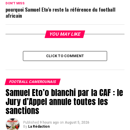
DON'T MISS
pourquoi Samuel Eto’o reste la référence du football
africain
YOU MAY LIKE
CLICK TO COMMENT
FOOTBALL CAMEROUNAIS
Samuel Eto’o blanchi par la CAF : le
Jury d’Appel annule toutes les
sanctions
Published
9 hours ago
on
August 5, 2026
By
La Rédaction