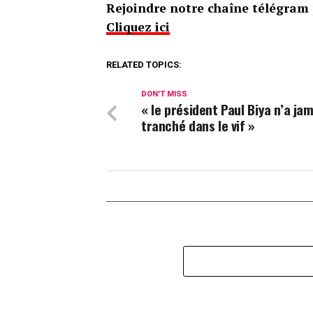
Rejoindre notre chaîne télégram p
Cliquez ici
RELATED TOPICS:
DON'T MISS
« le président Paul Biya n’a ja
tranché dans le vif »