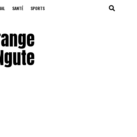
NAL
SANTÉ
SPORTS
range
Ngute