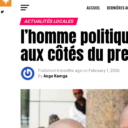
ACCUEIL
DERNIÈRES A
ACTUALITÉS LOCALES
l’homme politiqu
aux côtés du pre
Published
6 months ago
on
February 1, 2026
By
Ange Kamga