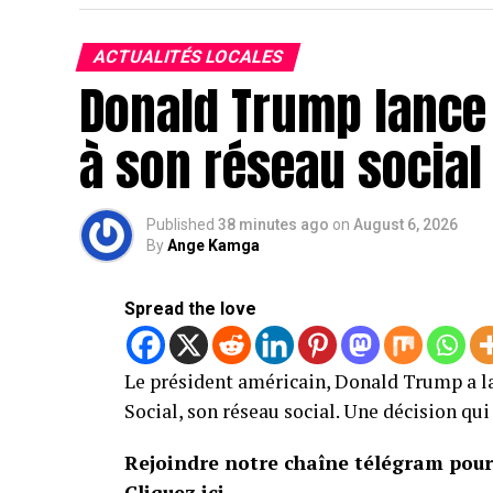
ACTUALITÉS LOCALES
Donald Trump lance
à son réseau social 
Published
38 minutes ago
on
August 6, 2026
By
Ange Kamga
Spread the love
Le président américain, Donald Trump a l
Social, son réseau social. Une décision q
Rejoindre notre chaîne télégram pour 
Cliquez ici