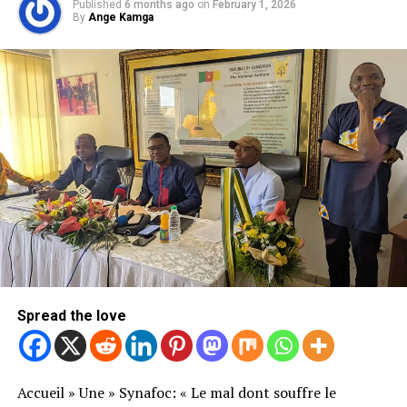
Published
6 months ago
on
February 1, 2026
By
Ange Kamga
Spread the love
Accueil
»
Une
»
Synafoc: « Le mal dont souffre le