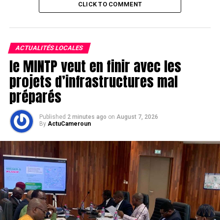
CLICK TO COMMENT
ACTUALITÉS LOCALES
le MINTP veut en finir avec les
projets d’infrastructures mal
préparés
Published
2 minutes ago
on
August 7, 2026
By
ActuCameroun