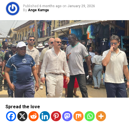
Published
6 months ago
on
January 29, 2026
By
Ange Kamga
Spread the love