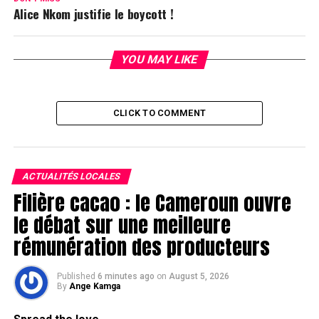
Alice Nkom justifie le boycott !
YOU MAY LIKE
CLICK TO COMMENT
ACTUALITÉS LOCALES
Filière cacao : le Cameroun ouvre
le débat sur une meilleure
rémunération des producteurs
Published
6 minutes ago
on
August 5, 2026
By
Ange Kamga