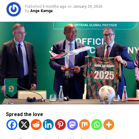
Published
6 months ago
on
January 29, 2026
By
Ange Kamga
Spread the love