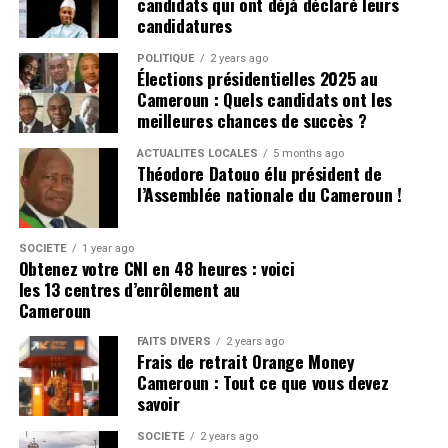
candidats qui ont déjà déclaré leurs
candidatures
POLITIQUE
2 years ago
Élections présidentielles 2025 au
Cameroun : Quels candidats ont les
meilleures chances de succès ?
ACTUALITÉS LOCALES
5 months ago
Théodore Datouo élu président de
l’Assemblée nationale du Cameroun !
SOCIÉTÉ
1 year ago
Obtenez votre CNI en 48 heures : voici
les 13 centres d’enrôlement au
Cameroun
FAITS DIVERS
2 years ago
Frais de retrait Orange Money
Cameroun : Tout ce que vous devez
savoir
SOCIÉTÉ
2 years ago