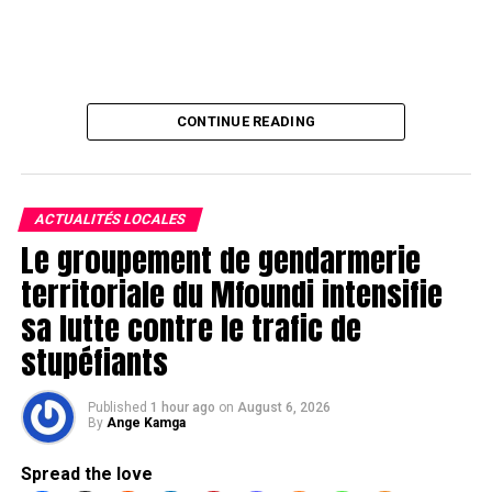
CONTINUE READING
ACTUALITÉS LOCALES
Le groupement de gendarmerie
territoriale du Mfoundi intensifie
sa lutte contre le trafic de
stupéfiants
Published
1 hour ago
on
August 6, 2026
By
Ange Kamga
Spread the love