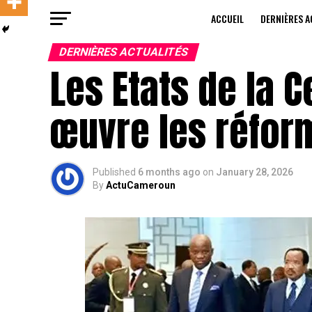
ACCUEIL
DERNIÈRES A
DERNIÈRES ACTUALITÉS
Les Etats de la 
œuvre les réfo
Published
6 months ago
on
January 28, 2026
By
ActuCameroun