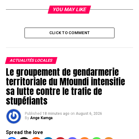
YOU MAY LIKE
CLICK TO COMMENT
ACTUALITÉS LOCALES
Le groupement de gendarmerie
territoriale du Mfoundi intensifie
sa lutte contre le trafic de
stupéfiants
Published
18 minutes ago
on
August 6, 2026
By
Ange Kamga
Spread the love