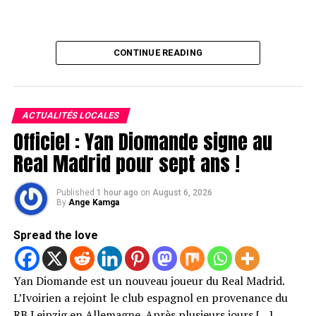
CONTINUE READING
ACTUALITÉS LOCALES
Officiel : Yan Diomande signe au
Real Madrid pour sept ans !
Published
1 hour ago
on
August 6, 2026
By
Ange Kamga
Spread the love
Yan Diomande est un nouveau joueur du Real Madrid.
L’Ivoirien a rejoint le club espagnol en provenance du
RB Leipzig en Allemagne. Après plusieurs jours […]