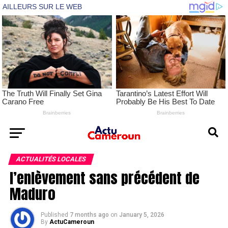
ACTUALITÉS LOCALES
l’enlèvement sans précédent de
Maduro
Published
7 months ago
on
January 5, 2026
By
ActuCameroun