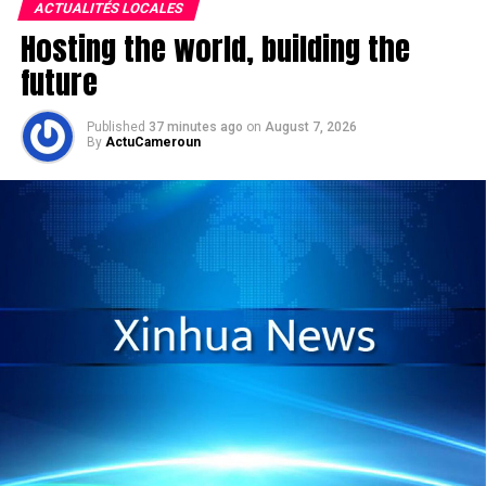
ACTUALITÉS LOCALES
Hosting the world, building the
future
Published
37 minutes ago
on
August 7, 2026
By
ActuCameroun