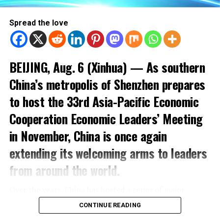
Spread the love
BEIJING, Aug. 6 (Xinhua) — As southern
China’s metropolis of Shenzhen prepares
to host the 33rd Asia-Pacific Economic
Cooperation Economic Leaders’ Meeting
in November, China is once again
extending its welcoming arms to leaders
from around the world.
Over the years, China has hosted a series of major
diplomatic gatherings that have brought together world
CONTINUE READING
leaders. More than simply platforms for dialogue, these