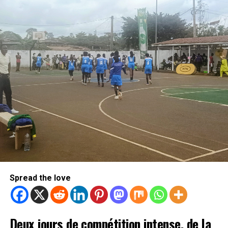
forefront of the global macro-policy agenda for the
first time. The summit, which brought together a record
number of developing countries, also witnessed the
adoption of an action plan to advance the
implementation of the UN 2030 Agenda for Sustainable
Development, as well as the first-ever collective
commitment to support industrialization in Africa and
the least developed countries.
These initiatives, together with the summit’s outcome
documents, reflected China’s commitment to common
development and shared prosperity.
As today’s world is struggling with mounting conflicts,
as well as the rise of hegemonism, protectionism and
Spread the love
other global challenges, Xi has chosen a series of major
diplomatic events hosted by China to put forward his
key proposals.
Deux jours de compétition intense, de la