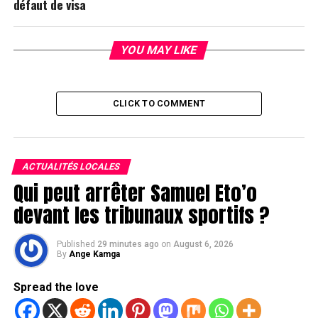
défaut de visa
YOU MAY LIKE
CLICK TO COMMENT
ACTUALITÉS LOCALES
Qui peut arrêter Samuel Eto’o
devant les tribunaux sportifs ?
Published
29 minutes ago
on
August 6, 2026
By
Ange Kamga
Spread the love