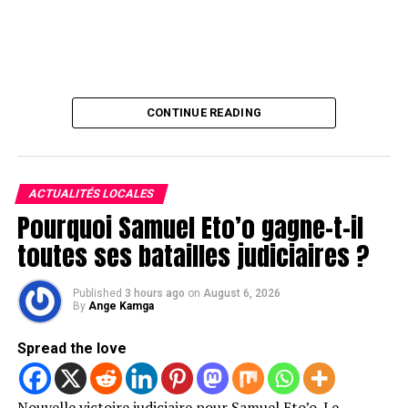
CONTINUE READING
ACTUALITÉS LOCALES
Pourquoi Samuel Eto’o gagne-t-il
toutes ses batailles judiciaires ?
Published
3 hours ago
on
August 6, 2026
By
Ange Kamga
Spread the love
Nouvelle victoire judiciaire pour Samuel Eto’o. Le