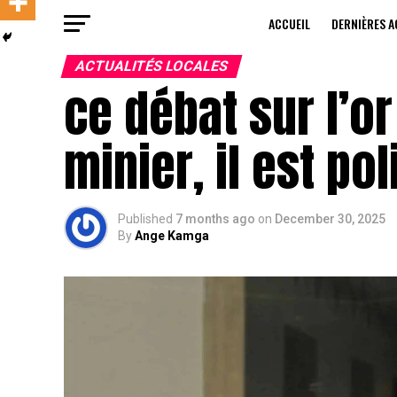
ACCUEIL
DERNIÈRES A
ACTUALITÉS LOCALES
ce débat sur l’o
minier, il est pol
Published
7 months ago
on
December 30, 2025
By
Ange Kamga