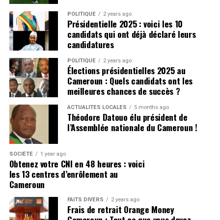
POLITIQUE
2 years ago
Présidentielle 2025 : voici les 10
candidats qui ont déjà déclaré leurs
candidatures
POLITIQUE
2 years ago
Élections présidentielles 2025 au
Cameroun : Quels candidats ont les
meilleures chances de succès ?
ACTUALITÉS LOCALES
5 months ago
Théodore Datouo élu président de
l’Assemblée nationale du Cameroun !
SOCIÉTÉ
1 year ago
Obtenez votre CNI en 48 heures : voici
les 13 centres d’enrôlement au
Cameroun
FAITS DIVERS
2 years ago
Frais de retrait Orange Money
Cameroun : Tout ce que vous devez