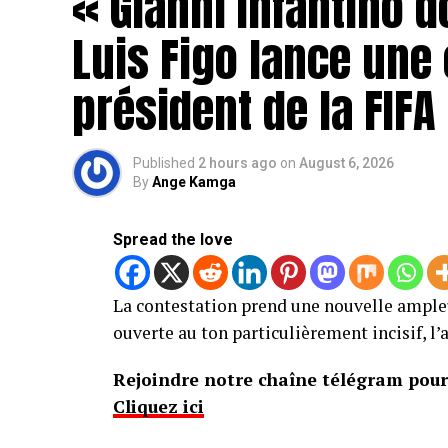
« Gianni Infantino d
Luis Figo lance une 
président de la FIFA
Published
2 hours ago
on
August 6, 2026
By
Ange Kamga
Spread the love
La contestation prend une nouvelle ample
ouverte au ton particulièrement incisif, l’
Rejoindre notre chaîne télégram pour 
Cliquez ici