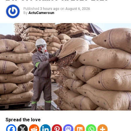
Published
3 hours ago
on
August 6, 2026
By
ActuCameroun
Spread the love