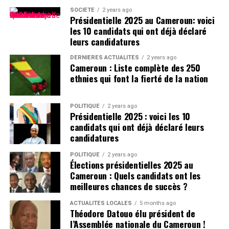
SOCIÉTÉ
2 years ago
par le régulateur.
Présidentielle 2025 au Cameroun: voici
les 10 candidats qui ont déjà déclaré
Le plus faible volume en cinq campagnes
leurs candidatures
La campagne 2025-2026 s’est légalement déroulée du 1er août 2025
DERNIÈRES ACTUALITÉS
2 years ago
Cameroun : Liste complète des 250
au 15 juillet 2026. Avec 247 914 tonnes commercialisées, elle affiche
ethnies qui font la fierté de la nation
le plus faible résultat des cinq dernières saisons.
Avant le record de 2024-2025, le Cameroun avait commercialisé
POLITIQUE
2 years ago
Présidentielle 2025 : voici les 10
295 163 tonnes de fèves en 2021-2022. L’ONCC avait ensuite annoncé
candidats qui ont déjà déclaré leurs
environ 263 600 tonnes pour la campagne 2022-2023, puis près de
candidatures
266 700 tonnes en 2023-2024.
POLITIQUE
2 years ago
Élections présidentielles 2025 au
Le recul de 2025-2026 efface ainsi la totalité de la progression
Cameroun : Quels candidats ont les
enregistrée au cours de la campagne précédente. Le volume actuel
meilleures chances de succès ?
est inférieur d’environ 47 000 tonnes à celui de 2021-2022 et de près
de 19 000 tonnes au niveau observé en 2023-2024.
ACTUALITÉS LOCALES
5 months ago
Théodore Datouo élu président de
l’Assemblée nationale du Cameroun !
Les données consultées ne précisent pas les causes de cette