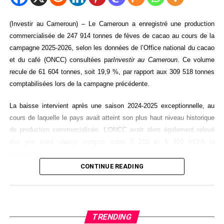
(Investir au Cameroun) – Le Cameroun a enregistré une production
commercialisée de 247 914 tonnes de fèves de cacao au cours de la
campagne 2025-2026, selon les données de l’Office national du cacao
et du café (ONCC) consultées par
Investir au Cameroun
. Ce volume
recule de 61 604 tonnes, soit 19,9 %, par rapport aux 309 518 tonnes
comptabilisées lors de la campagne précédente.
La baisse intervient après une saison 2024-2025 exceptionnelle, au
cours de laquelle le pays avait atteint son plus haut niveau historique
de production commercialisée. L’ONCC avait alors également relevé
des prix bord champ compris entre 3 210 et 5 400 FCFA le
kilogramme.
CONTINUE READING
La notion de production commercialisée désigne les volumes
enregistrés dans les circuits officiels de commercialisation. Elle ne
correspond donc pas nécessairement à l’intégralité des fèves
récoltées dans les plantations, en raison notamment des stocks, des
TRENDING
décalages de vente ou d’éventuels flux échappant aux circuits suivis