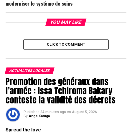
moderniser le système de soins
YOU MAY LIKE
CLICK TO COMMENT
ACTUALITÉS LOCALES
Promotion des généraux dans
l’armée : Issa Tchiroma Bakary
conteste la validité des décrets
Published
34 minutes ago
on
August 5, 2026
By
Ange Kamga
Spread the love