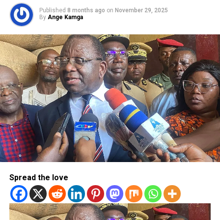
Published
8 months ago
on
November 29, 2025
By
Ange Kamga
Spread the love