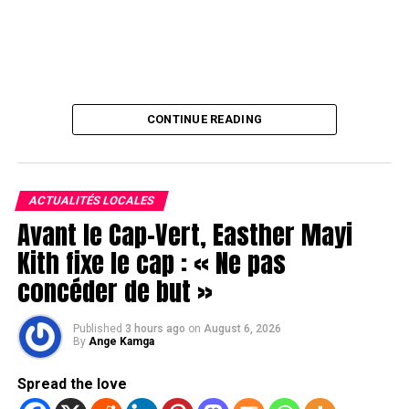
CONTINUE READING
ACTUALITÉS LOCALES
Avant le Cap-Vert, Easther Mayi
Kith fixe le cap : « Ne pas
concéder de but »
Published
3 hours ago
on
August 6, 2026
By
Ange Kamga
Spread the love