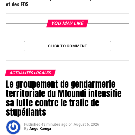
et des FDS
YOU MAY LIKE
CLICK TO COMMENT
ACTUALITÉS LOCALES
Le groupement de gendarmerie
territoriale du Mfoundi intensifie
sa lutte contre le trafic de
stupéfiants
Published
43 minutes ago
on
August 6, 2026
By
Ange Kamga